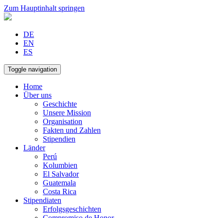
Zum Hauptinhalt springen
DE
EN
ES
Toggle navigation
Home
Über uns
Geschichte
Unsere Mission
Organisation
Fakten und Zahlen
Stipendien
Länder
Perú
Kolumbien
El Salvador
Guatemala
Costa Rica
Stipendiaten
Erfolgsgeschichten
Compromiso de Honor