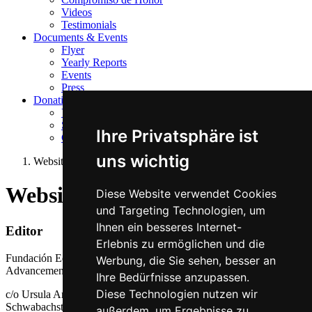
Videos
Testimonials
Documents & Events
Flyer
Yearly Reports
Events
Press
Donations
Your Donation
Strategic Partnership
Ihre Privatsphäre ist
Circle of Friends
uns wichtig
Website credit
Website credits
Diese Website verwendet Cookies
und Targeting Technologien, um
Ihnen ein besseres Internet-
Editor
Erlebnis zu ermöglichen und die
Fundación Educación - A Swiss Foundation supporting Human
Werbung, die Sie sehen, besser an
Advancement in Latin America
Ihre Bedürfnisse anzupassen.
Diese Technologien nutzen wir
c/o Ursula Arenas Meier
Schwabachstrasse75
außerdem, um Ergebnisse zu