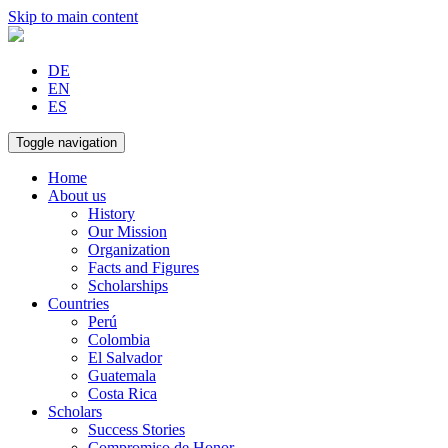
Skip to main content
DE
EN
ES
Toggle navigation
Home
About us
History
Our Mission
Organization
Facts and Figures
Scholarships
Countries
Perú
Colombia
El Salvador
Guatemala
Costa Rica
Scholars
Success Stories
Compromiso de Honor