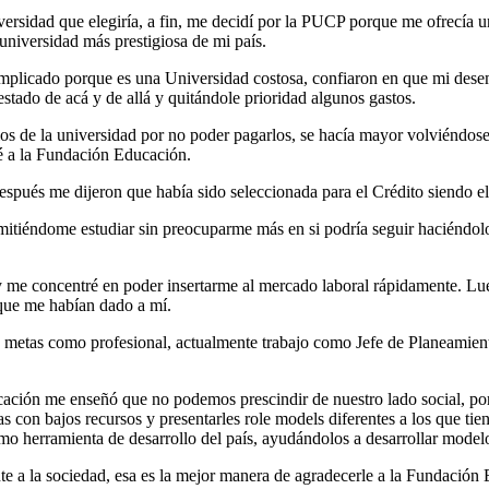
ersidad que elegiría, a fin, me decidí por la PUCP porque me ofrecía un
universidad más prestigiosa de mi país.
mplicado porque es una Universidad costosa, confiaron en que mi desem
stado de acá y de allá y quitándole prioridad algunos gastos.
los de la universidad por no poder pagarlos, se hacía mayor volviéndose
ré a la Fundación Educación.
espués me dijeron que había sido seleccionada para el Crédito siendo 
mitiéndome estudiar sin preocuparme más en si podría seguir haciéndolo
s y me concentré en poder insertarme al mercado laboral rápidamente.
 que me habían dado a mí.
 metas como profesional, actualmente trabajo como Jefe de Planeamie
ción me enseñó que no podemos prescindir de nuestro lado social, po
s con bajos recursos y presentarles role models diferentes a los que
o herramienta de desarrollo del país, ayudándolos a desarrollar model
te a la sociedad, esa es la mejor manera de agradecerle a la Fundació